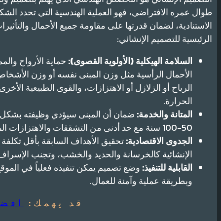
طوال عمره الافتراضي، فهو العملية الهندسية التي تحدد الشك
الاستنادية، لضمان قدرتها على مقاومة جميع الأحمال والتأثيرا
الرئيسية للتصميم الإنشائي:
السلامة الهيكلية (الأولوية القصوى):
حماية الأرواح والم
الأحمال الرأسية مثل وزن المبنى نفسه أو وزن الأشخاص 
الرياح أو الزلازل أو الاهتزازات، والقوى الطبيعية الأ
الحرارة.
المتانة والخدمة:
ضمان أن المبنى سيؤدي وظيفته بشكل م
50-100 سنة مع حد أدنى من التشققات والاهتزازات المزعجة.
الجدوى الاقتصادية:
تحقيق الأهداف السابقة بأقل تكلفة م
الإنشائية كالخرسانة والحديد والخشب، وتجنب الإسراف أو
القابلية للتنفيذ:
وضع تصميم يمكن تنفيذه فعلياً في الموقع
وبطريقة عملية وآمنة للعمال.
قد يهمك:
افضل